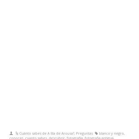
Cuánto sabes de A Illa de Arousa?
,
Preguntas
blanco y negro
,
conocer
,
cuanto sabes
,
descubrir
,
fotografía
,
fotografia antigua
,