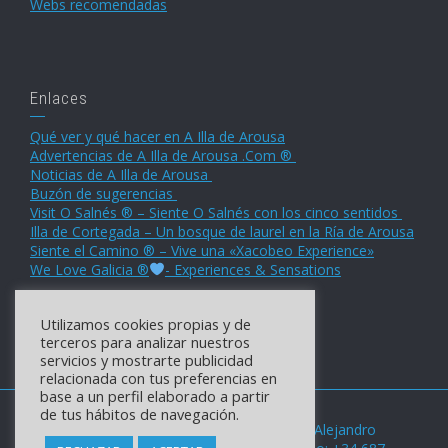
Webs recomendadas
Enlaces
Qué ver y qué hacer en A Illa de Arousa
Advertencias de A Illa de Arousa .Com ®
Noticias de A Illa de Arousa
Buzón de sugerencias
Visit O Salnés ® – Siente O Salnés con los cinco sentidos
Illa de Cortegada – Un bosque de laurel en la Ría de Arousa
Siente el Camino ® – Vive una «Xacobeo Experience»
We Love Galicia ®
- Experiences & Sensations
Utilizamos cookies propias y de
terceros para analizar nuestros
servicios y mostrarte publicidad
relacionada con tus preferencias en
base a un perfil elaborado a partir
de tus hábitos de navegación.
© 2006 - 2025 - A Illa de Arousa .Com ® by Alejandro