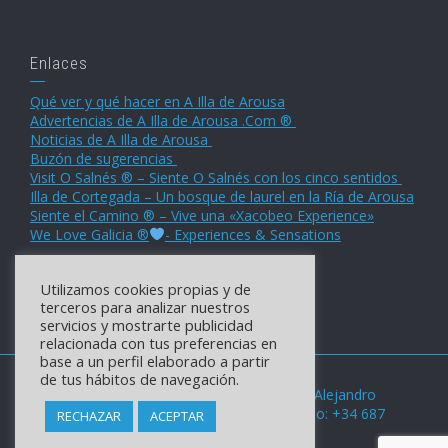
Enlaces
Qué ver y qué hacer en A Illa de Arousa
Advertencias de A Illa de Arousa .Com ®
Noticias de A Illa de Arousa
Buzón de sugerencias
Visit O Salnés ® – Siente O Salnés con los cinco sentidos
Illa de Cortegada – Un bosque de laurel en la Ría de Arousa
Siente el Camino ® – Vive una «Xacobeo Experience»
We Love Galicia ®
- Experiences & Sensations
Utilizamos cookies propias y de
terceros para analizar nuestros
servicios y mostrarte publicidad
relacionada con tus preferencias en
base a un perfil elaborado a partir
de tus hábitos de navegación.
© 2006 - 2025 - A Illa de Arousa .Com ® by Alejandro
Moreira | Web Designer - Atención al usuario: +34 687
RECHAZAR
ACEPTAR
461 104